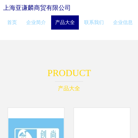
上海亚谦麟商贸有限公司
首页
企业简介
产品大全
联系我们
企业信息
PRODUCT
产品大全