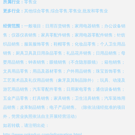
所属行业：
零售业
更多行业：
其他综合零售,综合零售,零售业,批发和零售业
经营范围：
一般项目：日用百货销售；家用电器销售；办公设备销
售；仪器仪表销售；家具零配件销售；家用电器零配件销售；针纺
织品销售；服装服饰零售；鞋帽零售；化妆品零售；个人卫生用品
销售；厨具卫具及日用杂品零售；礼品花卉销售；日用品销售；母
婴用品销售；钟表销售；眼镜销售（不含隐形眼镜）；箱包销售；
文具用品零售；用品及器材零售；户外用品销售；珠宝首饰零售；
工艺美术品及礼仪用品销售（象牙及其制品除外）；玩具、动漫及
游艺用品销售；汽车零配件零售；日用家电零售；通信设备销售；
五金产品零售；灯具销售；家具销售；卫生洁具销售；汽车装饰用
品销售；皮革制品销售；电子产品销售。（除依法须经批准的项目
外，凭营业执照依法自主开展经营活动）
如若转载，请注明出处：
http://www.onkpduo.com/information.html