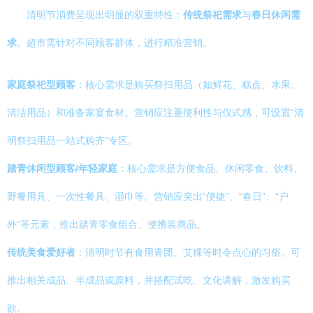
清明节消费呈现出明显的双重特性：
传统祭祀需求
与
春日休闲需
求
。超市需针对不同顾客群体，进行精准营销。
家庭祭祀型顾客
：核心需求是购买祭扫用品（如鲜花、糕点、水果、
清洁用品）和准备家宴食材。营销应注重便利性与仪式感，可设置“清
明祭扫用品一站式购齐”专区。
踏青休闲型顾客/年轻家庭
：核心需求是方便食品、休闲零食、饮料、
野餐用具、一次性餐具、湿巾等。营销应突出“便捷”、“春日”、“户
外”等元素，推出踏青零食组合、便携装商品。
传统美食爱好者
：清明时节有食用青团、艾粿等时令点心的习俗。可
推出相关成品、半成品或原料，并搭配试吃、文化讲解，激发购买
欲。