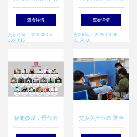
暖意浓 银联网络交
搭载视觉素材的销
查看详情
查看详情
易同比增长3.6%，
售新引擎
更新时间：2026-08-05
更新时间：2026-08-05
23:49:15
01:56:10
日用百货成增长亮
点
智能参谋，景气洞
艾多美产业园 聚合
察 日用百货销售的
韩资供应商，打造