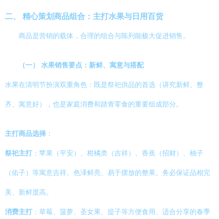
二、 精心策划商品组合：主打水果与日用百货
商品是营销的载体，合理的组合与陈列能极大促进销售。
（一） 水果销售要点：新鲜、寓意与搭配
水果在清明节扮演双重角色：既是祭祀供品的首选（讲究新鲜、整
齐、寓意好），也是家庭消费和踏青零食的重要组成部分。
主打商品选择
：
祭祀主打
：苹果（平安）、柑橘类（吉祥）、香蕉（招财）、柚子
（佑子）等寓意吉祥、色泽鲜亮、易于摆放的整果。务必保证品相完
美、新鲜度高。
消费主打
：草莓、菠萝、圣女果、提子等方便食用、适合分享的春季