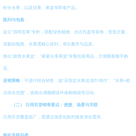
时令水果，以及切果、果盘等即食产品。
陈列与包装
：
设立“清明贡果”专柜，搭配绿色植物、仿古托盘等装饰，营造庄重、
清新的氛围。水果需精心排列，突出整齐与品质。
推出“踏青水果盒”、“家庭分享果篮”等预包装商品，方便顾客随手购
买。
促销策略
：可进行组合销售，如“买指定水果送湿巾/纸巾”、“水果+糕
点组合优惠”，或推出满额赠送环保购物袋等活动。
（二） 日用百货销售要点：便捷、场景与关联
日用百货覆盖面广，需通过场景化陈列激发潜在需求。
祭祀关联品类
：