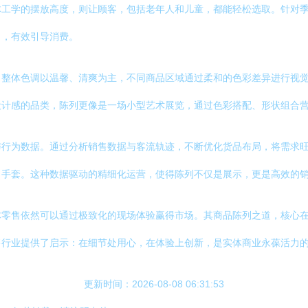
体工学的摆放高度，则让顾客，包括老年人和儿童，都能轻松选取。针对
力，有效引导消费。
。整体色调以温馨、清爽为主，不同商品区域通过柔和的色彩差异进行视
设计感的品类，陈列更像是一场小型艺术展览，通过色彩搭配、形状组合
与行为数据。通过分析销售数据与客流轨迹，不断优化货品布局，将需求
、手套。这种数据驱动的精细化运营，使得陈列不仅是展示，更是高效的
体零售依然可以通过极致化的现场体验赢得市场。其商品陈列之道，核心
售行业提供了启示：在细节处用心，在体验上创新，是实体商业永葆活力
更新时间：2026-08-08 06:31:53