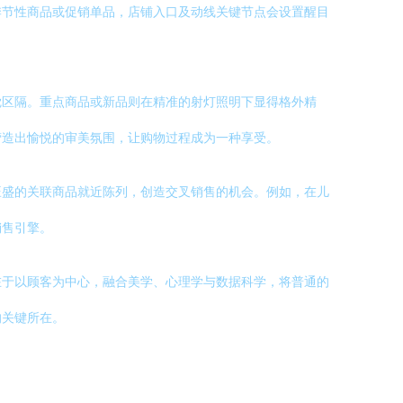
季节性商品或促销单品，店铺入口及动线关键节点会设置醒目
觉区隔。重点商品或新品则在精准的射灯照明下显得格外精
营造出愉悦的审美氛围，让购物过程成为一种享受。
旺盛的关联商品就近陈列，创造交叉销售的机会。例如，在儿
销售引擎。
在于以顾客为中心，融合美学、心理学与数据科学，将普通的
的关键所在。