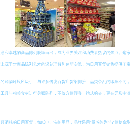
理念和卓越的商品陈列脱颖而出，成为业界关注和消费者热议的焦点。这
度上源于对商品陈列艺术的深刻理解和创新实践，为日用百货销售提供了
的购物环境所吸引。与许多传统百货店货架拥挤、品类杂乱的印象不同，
洁工具与相关食材进行关联陈列，不仅方便顾客一站式购齐，更在无形中
频消耗的日用百货，如纸巾、洗护用品，品牌采用“量感陈列”与“便捷拿