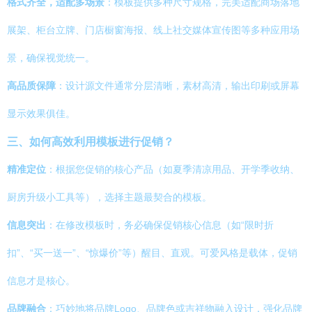
格式齐全，适配多场景
：模板提供多种尺寸规格，完美适配商场落地
展架、柜台立牌、门店橱窗海报、线上社交媒体宣传图等多种应用场
景，确保视觉统一。
高品质保障
：设计源文件通常分层清晰，素材高清，输出印刷或屏幕
显示效果俱佳。
三、如何高效利用模板进行促销？
精准定位
：根据您促销的核心产品（如夏季清凉用品、开学季收纳、
厨房升级小工具等），选择主题最契合的模板。
信息突出
：在修改模板时，务必确保促销核心信息（如“限时折
扣”、“买一送一”、“惊爆价”等）醒目、直观。可爱风格是载体，促销
信息才是核心。
品牌融合
：巧妙地将品牌Logo、品牌色或吉祥物融入设计，强化品牌